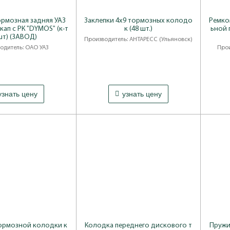
рмозная задняя УАЗ
Заклепки 4х9 тормозных колодо
Ремко
кап с РК "DYMOS" (к-т
к (48 шт.)
ьной 
шт) (ЗАВОД)
Производитель: АНТАРЕСС (Ульяновск)
одитель: ОАО УАЗ
Прои
узнать цену
узнать цену
ормозной колодки к
Колодка переднего дискового т
Пружи