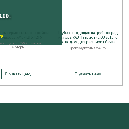
.00!
бок термостата от тройни
Труба отводящая патрубков рад
те
 к насосу УМЗ-4215,4216
иатора УАЗ Патриот (с 08.2013) с
отводом для расширит.бачка
изводитель: ОАО Волжские
моторы
Производитель: ОАО УАЗ
узнать цену
узнать цену