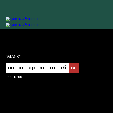
"МАЯК"
пн
вт
ср
чт
пт
сб
вс
9:00-18:00