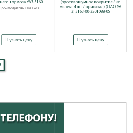
него тормоза УАЗ-3160
(противошумное покрытие / ко
мплект 4 шт / оригинал) (ОАО УА
Производитель: ОАО УАЗ
З) 3163-00-3501088-05
узнать цену
узнать цену
8
 ТЕЛЕФОНУ!