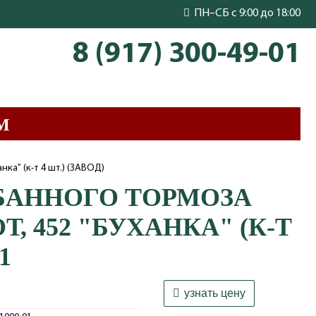
ПН–СБ с 9:00 до 18:00
8 (917) 300-49-01
М
ка" (к-т 4 шт.) (ЗАВОД)
БАННОГО ТОРМОЗА
ОТ, 452 "БУХАНКА" (К-Т
1
узнать цену