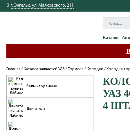
г. Энгельс, ул. Маяковского, 211
Каталог
Ак
Главная
/
Каталог запчастей УАЗ
/
Тормоза
/
Колодки
/
Колодка торм
КОЛ
Валы карданные
УАЗ 
4 ШТ.
Двигатель