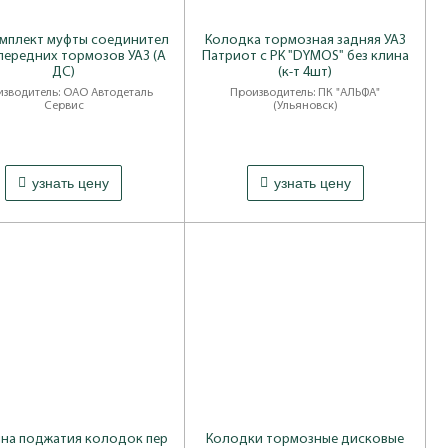
мплект муфты соединител
Колодка тормозная задняя УАЗ
передних тормозов УАЗ (А
Патриот с РК "DYMOS" без клина
ДС)
(к-т 4шт)
зводитель: ОАО Автодеталь
Производитель: ПК "АЛЬФА"
Сервис
(Ульяновск)
узнать цену
узнать цену
на поджатия колодок пер
Колодки тормозные дисковые